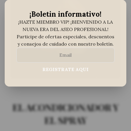
¡Boletin informativo!
¡HAZTE MIEMBRO VIP! ¡BIENVENIDO A LA
NUEVA ERA DEL ASEO PROFESIONAL!
Participe de ofertas especiales, descuentos
y consejos de cuidado con nuestro boletín.
REGISTRATE AQUI
EL ACONDICIONADOR Y
EL SPRAY