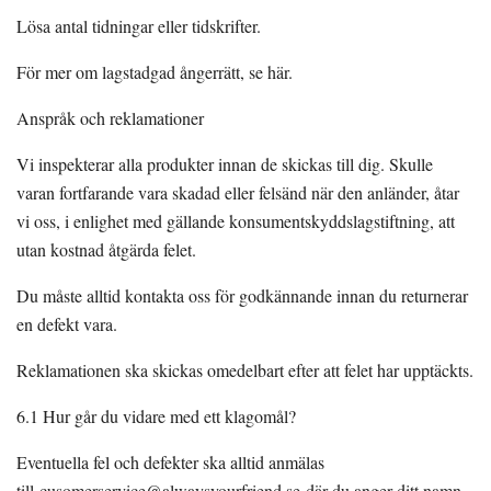
Lösa antal tidningar eller tidskrifter.
För mer om lagstadgad ångerrätt, se här.
Anspråk och reklamationer
Vi inspekterar alla produkter innan de skickas till dig. Skulle
varan fortfarande vara skadad eller felsänd när den anländer, åtar
vi oss, i enlighet med gällande konsumentskyddslagstiftning, att
utan kostnad åtgärda felet.
Du måste alltid kontakta oss för godkännande innan du returnerar
en defekt vara.
Reklamationen ska skickas omedelbart efter att felet har upptäckts.
6.1 Hur går du vidare med ett klagomål?
Eventuella fel och defekter ska alltid anmälas
till
cusomerservice@alwaysyourfriend.se
där du anger ditt namn,