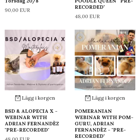
Torsdag 20/8
POODLE QUEEN " PRE-
RECORDED"
90,00 EUR
48,00 EUR
Lägg i korgen
Lägg i korgen
BSD & ALOPECIA X -
POMERANIAN
WEBINAR WITH
WEBINAR WITH POM-
ADRIAN FERNANDÈZ
GURU, ADRIAN
"PRE-RECORDED"
FERNANDÈZ - "PRE-
RECORDED"
48,00 EUR