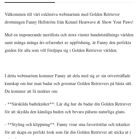
Välkommen till vårt exklusiva webinarium med Golden Retriever
drottningen Fanny Hellström från Kennel Heatwave & Show Your Paws!
Med en imponerande meritlista och stora vinster hundutställnings världen
samt många många års erfarenhet av uppfödning, är Fanny den perfekta
guiden för alla som vill fördjupa sig i Golden Retriever världen.
I detta webinarium kommer Fanny att dela med sig av sin oöverträffade
kunskap om hur man badar och groomar Golden Retrievers på bästa sätt.
Du kommer att få insikter om:
- **Särskilda badtekniker**: Lär dig hur du badar din Golden Retriever
för att skydda den känsliga huden och bevara pälsens naturliga glans.
- **Styling och klippning**: Fanny visar sina favoritstilar och tekniker
för att skapa en perfekt look som får din Golden Retriever att sticka ut i