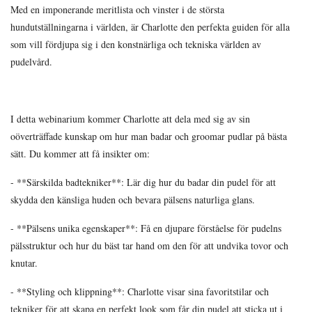
Med en imponerande meritlista och vinster i de största
hundutställningarna i världen, är Charlotte den perfekta guiden för alla
som vill fördjupa sig i den konstnärliga och tekniska världen av
pudelvård.
I detta webinarium kommer Charlotte att dela med sig av sin
oöverträffade kunskap om hur man badar och groomar pudlar på bästa
sätt. Du kommer att få insikter om:
- **Särskilda badtekniker**: Lär dig hur du badar din pudel för att
skydda den känsliga huden och bevara pälsens naturliga glans.
- **Pälsens unika egenskaper**: Få en djupare förståelse för pudelns
pälsstruktur och hur du bäst tar hand om den för att undvika tovor och
knutar.
- **Styling och klippning**: Charlotte visar sina favoritstilar och
tekniker för att skapa en perfekt look som får din pudel att sticka ut i