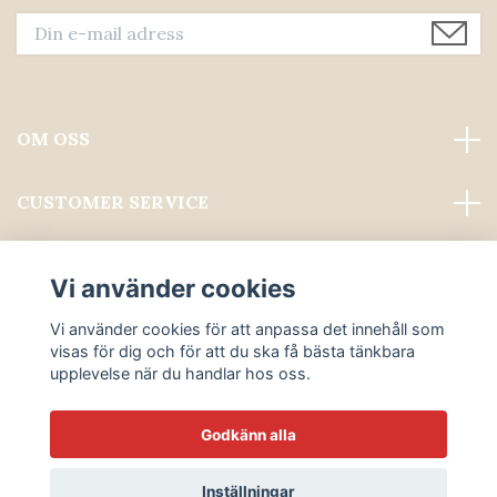
OM OSS
CUSTOMER SERVICE
Läs mer
Vi använder cookies
Sociala medier
Vi använder cookies för att anpassa det innehåll som
visas för dig och för att du ska få bästa tänkbara
upplevelse när du handlar hos oss.
Godkänn alla
© 2026 ALWAYS PROFESSIONAL GROOMING
Inställningar