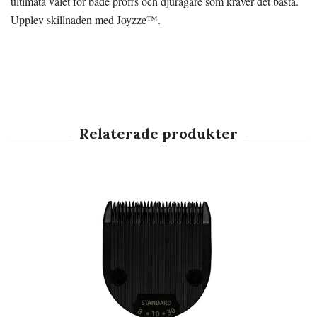
ultimata valet för både proffs och djurägare som kräver det bästa.
Upplev skillnaden med Joyzze™.