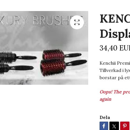
KENC
Displ
34,40 EU
Kenchii Premi
Tillverkad i l
borstar på et
Oops! The pro
again
Dela