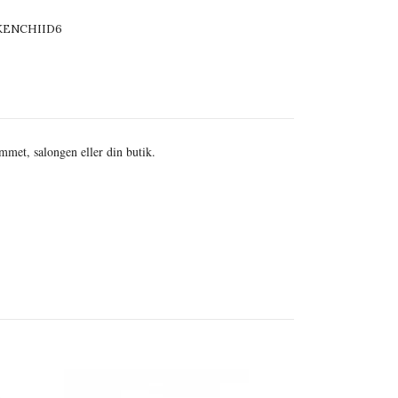
KENCHIID6
emmet, salongen eller din butik.
KENCHII - Fl