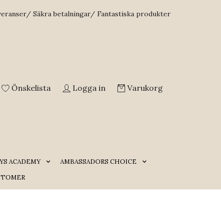
veranser/ Säkra betalningar/ Fantastiska produkter
Önskelista
Logga in
Varukorg
YS ACADEMY
AMBASSADORS CHOICE
STOMER
6