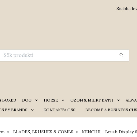
Snabba le
S BOXES
DOG
HORSE
OZON & MILKY BATH
ALWA
S BY BRANDS
KONTAKTA OSS
BECOME A BUSINESS CU
em
BLADES, BRUSHES & COMBS
KENCHII - Brush Display 