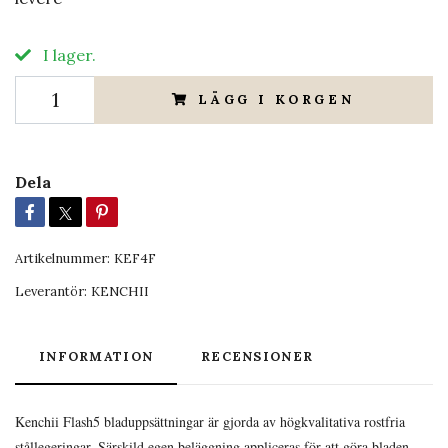
I lager.
LÄGG I KORGEN
Dela
Artikelnummer:
KEF4F
Leverantör:
KENCHII
INFORMATION
RECENSIONER
Kenchii Flash5 bladuppsättningar är gjorda av högkvalitativa rostfria
stållegeringar. Särskild egen beläggning appliceras för att göra bladen