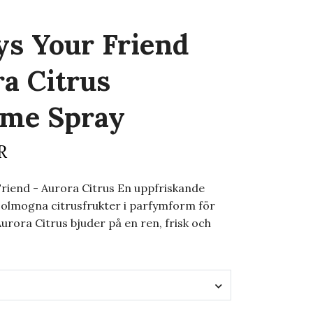
s Your Friend
ra Citrus
ume Spray
R
riend - Aurora Citrus En uppfriskande
solmogna citrusfrukter i parfymform för
Aurora Citrus bjuder på en ren, frisk och