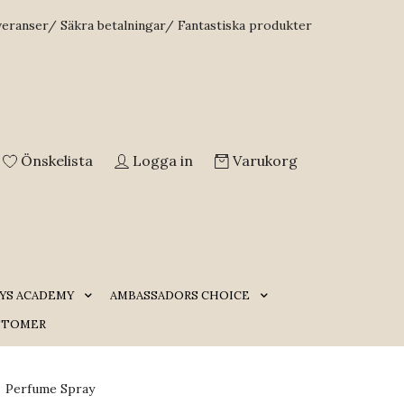
veranser/ Säkra betalningar/ Fantastiska produkter
Önskelista
Logga in
Varukorg
YS ACADEMY
AMBASSADORS CHOICE
STOMER
s Perfume Spray