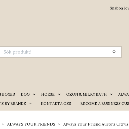
Snabba le
S BOXES
DOG
HORSE
OZON & MILKY BATH
ALWA
S BY BRANDS
KONTAKTA OSS
BECOME A BUSINESS CU
ALWAYS YOUR FRIENDS
Always Your Friend Aurora Citru