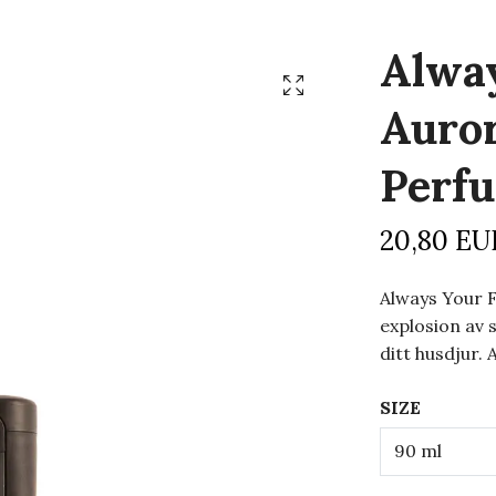
Alway
Auro
Perf
20,80 EU
Always Your F
explosion av 
ditt husdjur. 
SIZE
90 ml