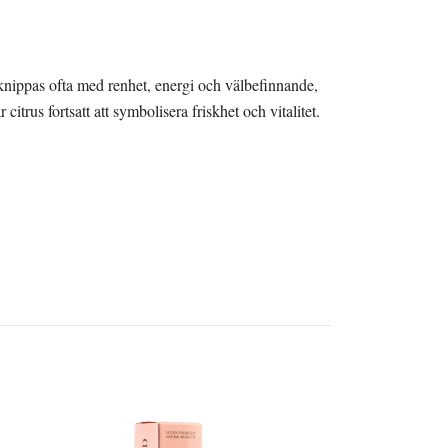
örknippas ofta med renhet, energi och välbefinnande,
trus fortsatt att symbolisera friskhet och vitalitet.
Always Your
Summer Loti