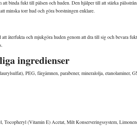
 binda fukt till pälsen och huden. Den hjälper till att stärka pälsstråna,
att minska torr hud och göra borstningen enklare.
 att återfukta och mjukgöra huden genom att dra till sig och bevara fukt.
s.
dliga ingredienser
laurylsulfat), PEG, färgämnen, parabener, mineralolja, etanolaminer, 
el, Tocopheryl (Vitamin E) Acetat, Milt Konserveringssystem, Limonen