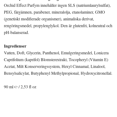
Orchid Effect Parfym innehåller ingen SLS (natriumlaurylsulfat),
PEG, färgämnen, parabener, mineralolja, etanolaminer, GMO
(genetiskt modifierade organismer), animaliska derivat,
rengöringsmedel, propylenglykol. Den är glutenfri, kolneutral och
pH-balanserad.
Ingredienser
Vatten, Doft, Glycerin, Panthenol, Emulgeringsmedel, Lonicera
Caprifolium (kaprifol) Blomsterextrakt, Tocopheryl (Vitamin E)
Acetat, Milt Konserveringssystem, Hexyl Cinnamal, Linalool,
Bensylsalicylat, Butyphenyl Methylpropional, Hydroxycitronellal.
90 ml ℮ / 2,53 fl oz