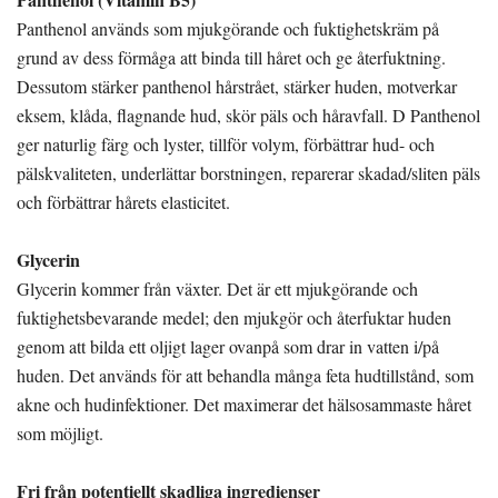
Panthenol används som mjukgörande och fuktighetskräm på
grund av dess förmåga att binda till håret och ge återfuktning.
Dessutom stärker panthenol hårstrået, stärker huden, motverkar
eksem, klåda, flagnande hud, skör päls och håravfall. D Panthenol
ger naturlig färg och lyster, tillför volym, förbättrar hud- och
pälskvaliteten, underlättar borstningen, reparerar skadad/sliten päls
och förbättrar hårets elasticitet.
Glycerin
Glycerin kommer från växter. Det är ett mjukgörande och
fuktighetsbevarande medel; den mjukgör och återfuktar huden
genom att bilda ett oljigt lager ovanpå som drar in vatten i/på
huden. Det används för att behandla många feta hudtillstånd, som
akne och hudinfektioner. Det maximerar det hälsosammaste håret
som möjligt.
Fri från potentiellt skadliga ingredienser