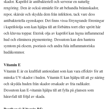
skador. Kaprifol är antibakteriell och serverar en naturlig
rengöring. Den är också utmärkt för att behandla brännskador,
repor, skärsår och skydda dem från infektion, tack vare dess
antibakteriella egenskaper. Det finns vissa föryngrande föreningar
i kaprifololja som kan hjälpa till att förbättra torrt eller sprött hår
och kluvna toppar. Eterisk olja av kaprifol kan lugna inflammerad
hud och eliminera pigmentering. Dessutom kan den hantera
symtom på eksem, psoriasis och andra fula inflammatoriska
hudåkommor.
Vitamin E
Vitamin E är en kraftfull antioxidant som kan vara effektiv för att
minska UV-skador i huden. Vitamin E kan hjälpa till att ge näring
och skydda huden från skador orsakade av fria radikaler.
Dessutom kan E-vitamin hjälpa till att fylla på glansen som
håravfall till följd av skada.
Panthenol (Vitamin B5)