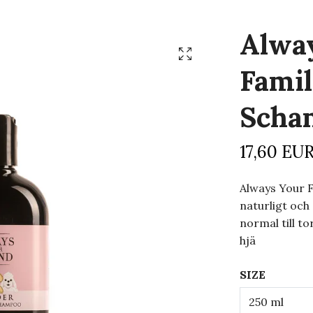
Alway
Fami
Scham
17,60 EU
Always Your 
naturligt och
normal till to
hjä
SIZE
250 ml