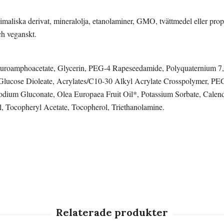
imaliska derivat, mineralolja, etanolaminer, GMO, tvättmedel eller pro
ch veganskt.
uroamphoacetate, Glycerin, PEG-4 Rapeseedamide, Polyquaternium 7, 
ucose Dioleate, Acrylates/C10-30 Alkyl Acrylate Crosspolymer, PEG-
dium Gluconate, Olea Europaea Fruit Oil*, Potassium Sorbate, Calendu
, Tocopheryl Acetate, Tocopherol, Triethanolamine.