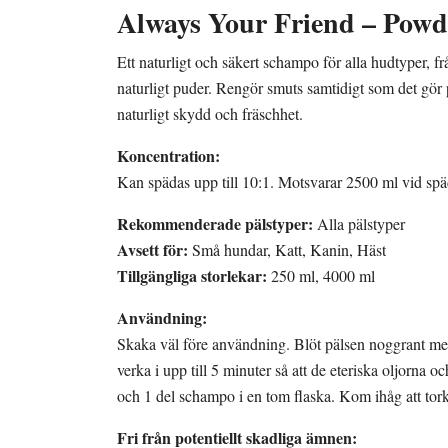
Always Your Friend – Pow
Ett naturligt och säkert schampo för alla hudtyper, fr
naturligt puder. Rengör smuts samtidigt som det gör 
naturligt skydd och fräschhet.
Koncentration:
Kan spädas upp till 10:1. Motsvarar 2500 ml vid sp
Rekommenderade pälstyper:
Alla pälstyper
Avsett för:
Små hundar, Katt, Kanin, Häst
Tillgängliga storlekar:
250 ml, 4000 ml
Användning:
Skaka väl före användning. Blöt pälsen noggrant med 
verka i upp till 5 minuter så att de eteriska oljorna
och 1 del schampo i en tom flaska. Kom ihåg att tor
Fri från potentiellt skadliga ämnen: