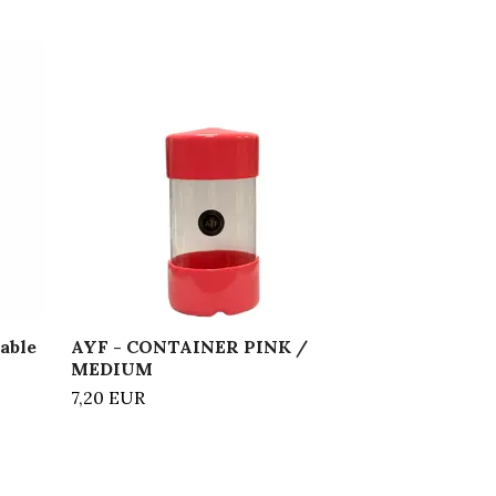
AYF - CONT
MEDIUM
7,20 EUR
able
AYF - CONTAINER PINK /
MEDIUM
7,20 EUR