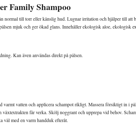
der Family Shampoo
ån normal till torr eller känslig hud. Lugnar irritation och hjälper till a
pälsen mjuk och ger ökad glans. Innehåller ekologisk aloe, ekologisk ex
ädning. Kan även användas direkt på pälsen.
varmt vatten och applicera schampot rikligt. Massera försiktigt in i pä
 och växtextrakten får verka. Skölj noggrant och upprepa vid behov. Sch
ka väl med en varm handduk efteråt.