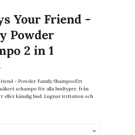
s Your Friend -
ly Powder
po 2 in 1
R
Friend – Powder Family ShampooEtt
 säkert schampo för alla hudtyper, från
rr eller känslig hud. Lugnar irritation och