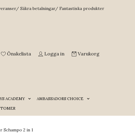
veranser/ Säkra betalningar/ Fantastiska produkter
Önskelista
Logga in
Varukorg
YS ACADEMY
AMBASSADORS CHOICE
STOMER
r Schampo 2 in 1