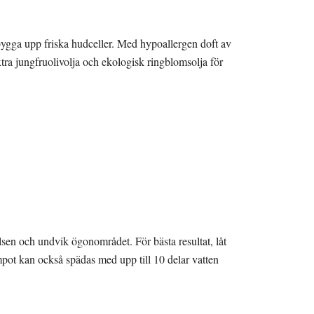
tt bygga upp friska hudceller. Med hypoallergen doft av
tra jungfruolivolja och ekologisk ringblomsolja för
lsen och undvik ögonområdet. För bästa resultat, låt
ampot kan också spädas med upp till 10 delar vatten