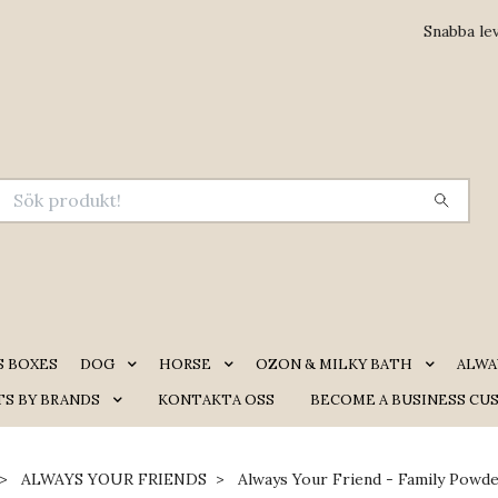
Snabba le
S BOXES
DOG
HORSE
OZON & MILKY BATH
ALWA
S BY BRANDS
KONTAKTA OSS
BECOME A BUSINESS CU
ALWAYS YOUR FRIENDS
Always Your Friend - Family Powde