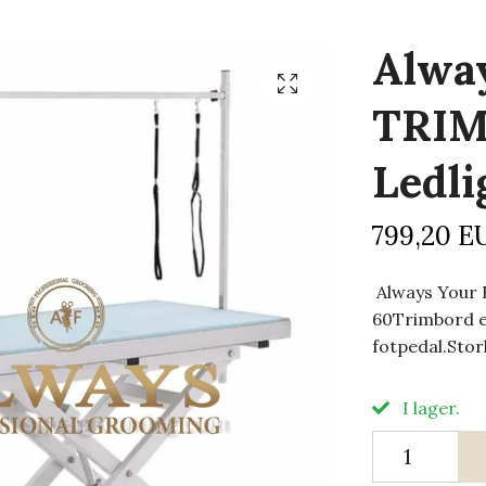
Alway
TRIM
Ledli
799,20 E
Always Your
60Trimbord e
fotpedal.Stor
I lager.