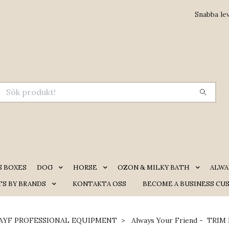
Snabba le
S BOXES
DOG
HORSE
OZON & MILKY BATH
ALWA
S BY BRANDS
KONTAKTA OSS
BECOME A BUSINESS CU
AYF PROFESSIONAL EQUIPMENT
Always Your Friend - TRIM