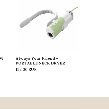
SHAMPOO 
538,00 EUR
IM
Always Your Friend -
PORTABLE NECK DRYER
132,00 EUR