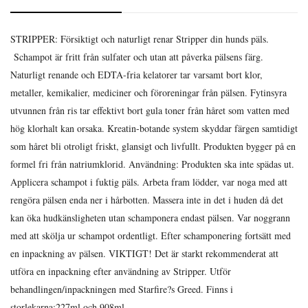
STRIPPER: Försiktigt och naturligt renar Stripper din hunds päls.
Schampot är fritt från sulfater och utan att påverka pälsens färg.
Naturligt renande och EDTA-fria kelatorer tar varsamt bort klor,
metaller, kemikalier, mediciner och föroreningar från pälsen. Fytinsyra
utvunnen från ris tar effektivt bort gula toner från håret som vatten med
hög klorhalt kan orsaka. Kreatin-botande system skyddar färgen samtidigt
som håret bli otroligt friskt, glansigt och livfullt. Produkten bygger på en
formel fri från natriumklorid. Användning: Produkten ska inte spädas ut.
Applicera schampot i fuktig päls. Arbeta fram lödder, var noga med att
rengöra pälsen enda ner i hårbotten. Massera inte in det i huden då det
kan öka hudkänsligheten utan schamponera endast pälsen. Var noggrann
med att skölja ur schampot ordentligt. Efter schamponering fortsätt med
en inpackning av pälsen. VIKTIGT! Det är starkt rekommenderat att
utföra en inpackning efter användning av Stripper. Utför
behandlingen/inpackningen med Starfire?s Greed. Finns i
storlekarna:227ml och 908ml.