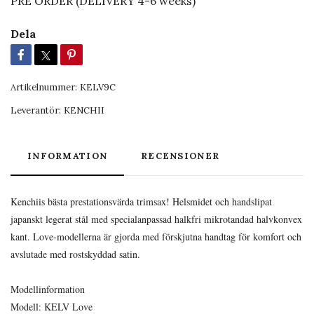
PRE ORDER (DELIVERY 4-6 weeks)
Dela
Artikelnummer:
KELV9C
Leverantör:
KENCHII
INFORMATION
RECENSIONER
Kenchiis bästa prestationsvärda trimsax! Helsmidet och handslipat
japanskt legerat stål med specialanpassad halkfri mikrotandad halvkonvex
kant. Love-modellerna är gjorda med förskjutna handtag för komfort och
avslutade med rostskyddad satin.
Modellinformation
Modell: KELV Love