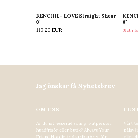
KENCHII - LOVE Straight Shear
KENCH
8"
8"
119,20 EUR
Slut i l
Jag önskar få Nyhetsbrev
OM OSS
CUS
Är du intresserad som privatperson,
Vårt t
hundfrisör eller butik? Always Your
pälsvår
Friend Nordic är distributörer för
eller d