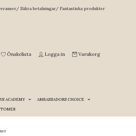
veranser/ Säkra betalningar/ Fantastiska produkter
Önskelista
Logga in
Varukorg
YS ACADEMY
AMBASSADORS CHOICE
STOMER
ner