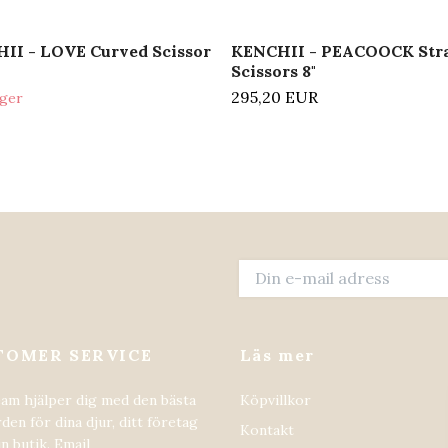
II - LOVE Curved Scissor
KENCHII - PEACOOCK Str
Scissors 8"
295,20 EUR
ager
TOMER SERVICE
Läs mer
eam hjälper dig med den bästa
Köpvillkor
den för dina djur, ditt företag
Kontakt
in butik. Email