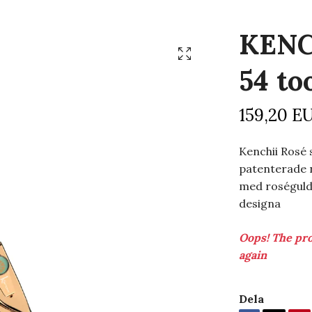
KENC
54 to
159,20 E
Kenchii Rosé 
patenterade 
med roséguld 
designa
Oops! The pro
again
Dela