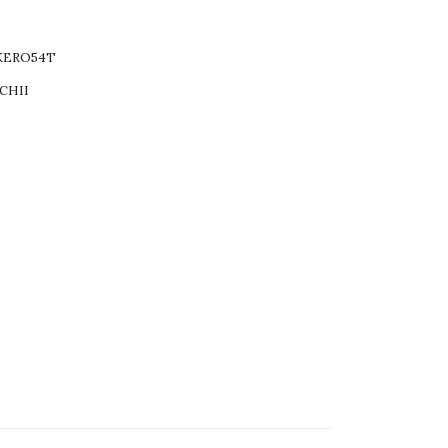
KERO54T
CHII