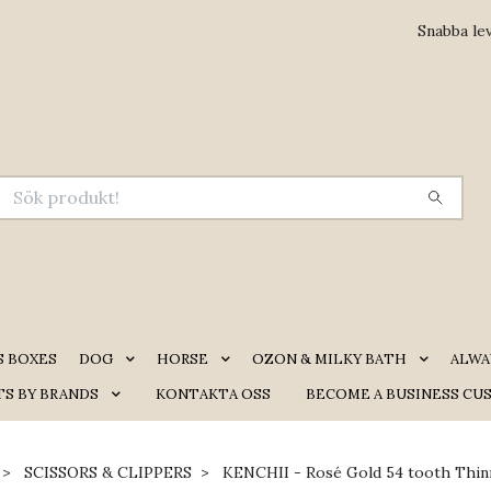
Snabba le
S BOXES
DOG
HORSE
OZON & MILKY BATH
ALWA
S BY BRANDS
KONTAKTA OSS
BECOME A BUSINESS CU
SCISSORS & CLIPPERS
KENCHII - Rosé Gold 54 tooth Thin