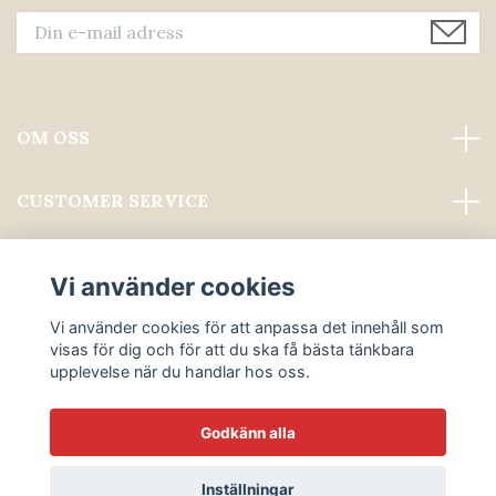
OM OSS
CUSTOMER SERVICE
Läs mer
Vi använder cookies
Sociala medier
Vi använder cookies för att anpassa det innehåll som
visas för dig och för att du ska få bästa tänkbara
upplevelse när du handlar hos oss.
Godkänn alla
© 2026 ALWAYS PROFESSIONAL GROOMING
Inställningar