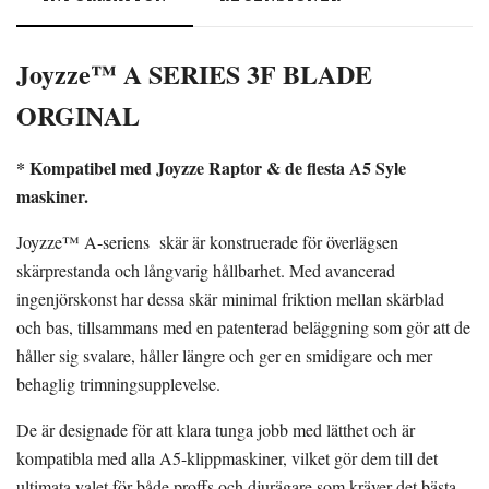
Joyzze™ A SERIES 3F BLADE
ORGINAL
* Kompatibel med Joyzze Raptor & de flesta A5 Syle
maskiner.
Joyzze™ A-seriens skär är konstruerade för överlägsen
skärprestanda och långvarig hållbarhet. Med avancerad
ingenjörskonst har dessa skär minimal friktion mellan skärblad
och bas, tillsammans med en patenterad beläggning som gör att de
håller sig svalare, håller längre och ger en smidigare och mer
behaglig trimningsupplevelse.
De är designade för att klara tunga jobb med lätthet och är
kompatibla med alla A5-klippmaskiner, vilket gör dem till det
ultimata valet för både proffs och djurägare som kräver det bästa.