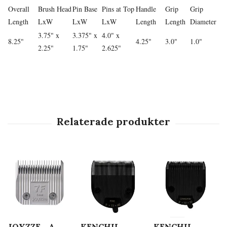
Overall
Brush Head
Pin Base
Pins at Top
Handle
Grip
Grip
Length
LxW
LxW
LxW
Length
Length
Diameter
3.75" x
3.375" x
4.0" x
8.25"
4.25"
3.0"
1.0"
2.25"
1.75"
2.625"
JOYZZE - A
KENCHII -
KENCHII -