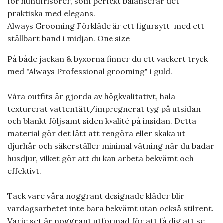
för hundfrisörer, som perfekt balanserar det
praktiska med elegans.
Always Grooming Förkläde är ett figursytt med ett
ställbart band i midjan. One size
På både jackan & byxorna finner du ett vackert tryck
med "Always Professional grooming" i guld.
Våra outfits är gjorda av högkvalitativt, hala
texturerat vattentätt/impregnerat tyg på utsidan
och blankt följsamt siden kvalité på insidan. Detta
material gör det lätt att rengöra eller skaka ut
djurhår och säkerställer minimal vätning när du badar
husdjur, vilket gör att du kan arbeta bekvämt och
effektivt.
Tack vare våra noggrant designade kläder blir
vardagsarbetet inte bara bekvämt utan också stilrent.
Varje set är noggrant utformad för att få dig att se