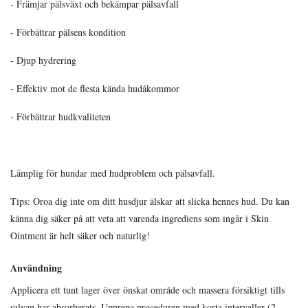
- Främjar pälsväxt och bekämpar pälsavfall
- Förbättrar pälsens kondition
- Djup hydrering
- Effektiv mot de flesta kända hudåkommor
- Förbättrar hudkvaliteten
Lämplig för hundar med hudproblem och pälsavfall.
Tips: Oroa dig inte om ditt husdjur älskar att slicka hennes hud. Du kan
känna dig säker på att veta att varenda ingrediens som ingår i Skin
Ointment är helt säker och naturlig!
Användning
Applicera ett tunt lager över önskat område och massera försiktigt tills
salvan har absorberats. Upprepa proceduren med korta intervaller (2