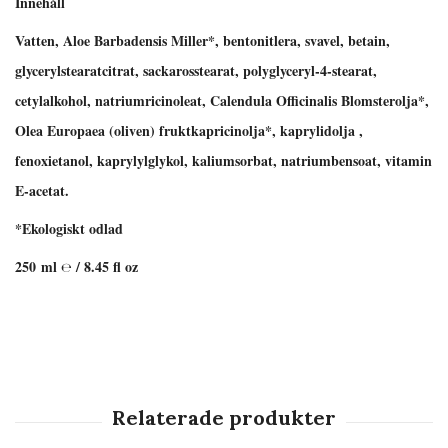
Innehåll
Vatten, Aloe Barbadensis Miller*, bentonitlera, svavel, betain,
glycerylstearatcitrat, sackarosstearat, polyglyceryl-4-stearat,
cetylalkohol, natriumricinoleat, Calendula Officinalis Blomsterolja*,
Olea Europaea (oliven) fruktkapricinolja*, kaprylidolja ,
fenoxietanol, kaprylylglykol, kaliumsorbat, natriumbensoat, vitamin
E-acetat.
*Ekologiskt odlad
250
ml ℮ / 8.45 fl oz