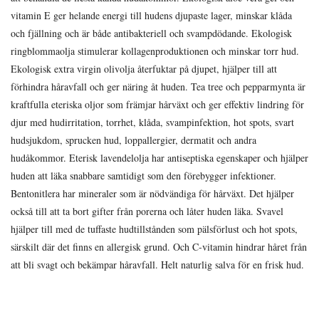
vitamin E ger helande energi till hudens djupaste lager, minskar klåda
och fjällning och är både antibakteriell och svampdödande. Ekologisk
ringblommaolja stimulerar kollagenproduktionen och minskar torr hud.
Ekologisk extra virgin olivolja återfuktar på djupet, hjälper till att
förhindra håravfall och ger näring åt huden. Tea tree och pepparmynta är
kraftfulla eteriska oljor som främjar hårväxt och ger effektiv lindring för
djur med hudirritation, torrhet, klåda, svampinfektion, hot spots, svart
hudsjukdom, sprucken hud, loppallergier, dermatit och andra
hudåkommor. Eterisk lavendelolja har antiseptiska egenskaper och hjälper
huden att läka snabbare samtidigt som den förebygger infektioner.
Bentonitlera har mineraler som är nödvändiga för hårväxt. Det hjälper
också till att ta bort gifter från porerna och låter huden läka. Svavel
hjälper till med de tuffaste hudtillstånden som pälsförlust och hot spots,
särskilt där det finns en allergisk grund. Och C-vitamin hindrar håret från
att bli svagt och bekämpar håravfall. Helt naturlig salva för en frisk hud.