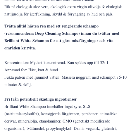
Rik på ekologisk aloe vera, ekologisk extra virgin olivolja & ekologisk
nattljusolja för återfuktning, skydd & föryngring av hud och päls.
Tvätta alltid hästen ren med ett rengörande schampo
(rekommenderas Deep Cleaning Schampo) innan du tvättar med
Brilliant White Schampo för att göra missfärgningar och vita
områden kritvita.
Koncentration: Mycket koncentrerad. Kan spädas upp till 32: 1.
Anpassad för: Häst, katt & hund.
Fukta pälsen med ljummet vatten. Massera noggrant med schampot i 5-10
minuter & skölj.
Fri från potentiellt skadliga ingredienser
Brilliant White Shampoo innehåller inget syre, SLS
(natriumlaurylsulfat), konstgjorda färgämnen, parabener, animaliska
derivat, mineralolja, etanolaminer, GMO (genetiskt modifierade
organismer), tvättmedel, propylenglykol. Den är vegansk, glutenfri,