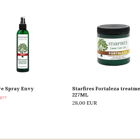
re Spray Envy
Starfires Fortaleza treatm
227ML
ager
28,00 EUR