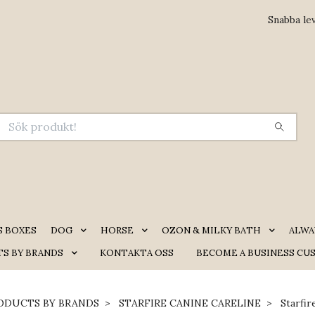
Snabba le
S BOXES
DOG
HORSE
OZON & MILKY BATH
ALWA
S BY BRANDS
KONTAKTA OSS
BECOME A BUSINESS CU
ODUCTS BY BRANDS
STARFIRE CANINE CARELINE
Starfir