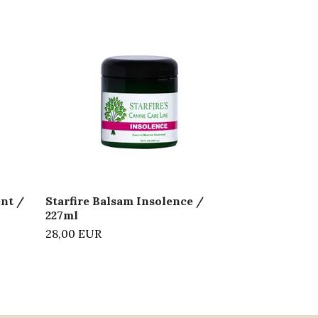
Starfire Tre
227ml
41,60 EUR
ent /
Starfire Balsam Insolence /
227ml
28,00 EUR