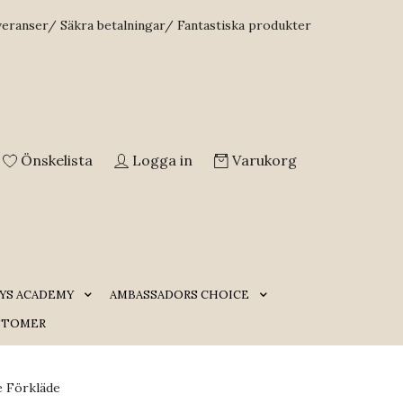
veranser/ Säkra betalningar/ Fantastiska produkter
Önskelista
Logga in
Varukorg
YS ACADEMY
AMBASSADORS CHOICE
STOMER
e Förkläde