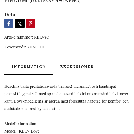
Pre Order (DELIVERY 4-6 weeks)
Dela
Artikelnummer:
KELV8C
Leverantör:
KENCHII
INFORMATION
RECENSIONER
Kenchiis bästa prestationsvärda trimsax! Helsmidet och handslipat
japanskt legerat stål med specialanpassad halkfri mikrotandad halvkonvex
kant. Love-modellerna är gjorda med förskjutna handtag för komfort och
avslutade med rostskyddad satin.
Modellinformation
Modell: KELV Love