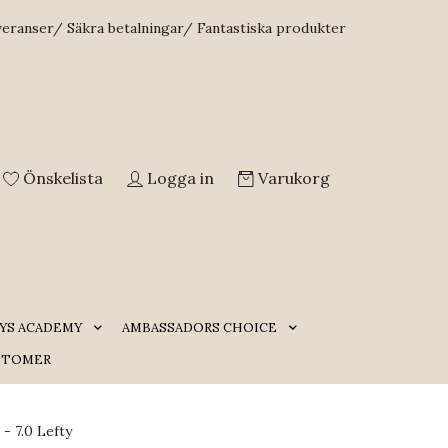
veranser/ Säkra betalningar/ Fantastiska produkter
Önskelista
Logga in
Varukorg
YS ACADEMY
AMBASSADORS CHOICE
STOMER
 7.0 Lefty