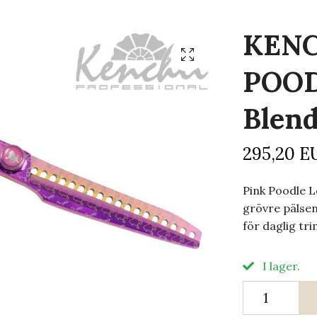
KENC
POOD
Blend
295,20 E
Pink Poodle L
grövre pälsen
för daglig tri
I lager.