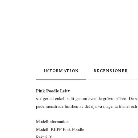
INFORMATION
RECENSIONER
Pink Poodle Lefty
sax ger ett enkelt snitt genom även de grövre pälsen. De s
pudelmönstrade finishen av det djärva magenta titanet och
Modellinformation
Modell: KEPP Pink Poodle
Rak: 8,0"