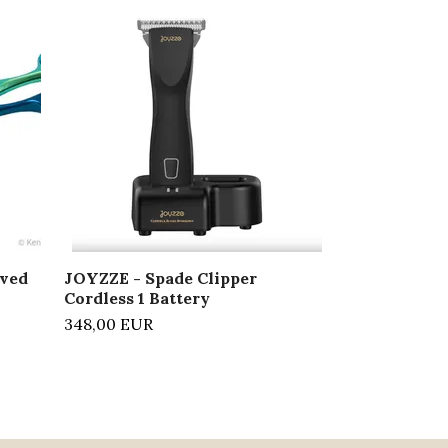
JOYZZE - M
Orange
24,80 EUR
ved
JOYZZE - Spade Clipper
Cordless 1 Battery
348,00 EUR