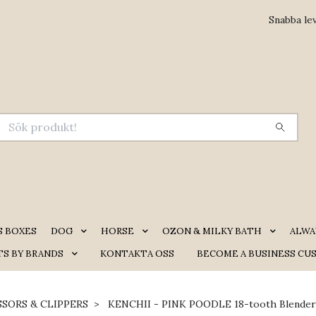
Snabba le
S BOXES
DOG
HORSE
OZON & MILKY BATH
ALWA
S BY BRANDS
KONTAKTA OSS
BECOME A BUSINESS CU
SSORS & CLIPPERS
KENCHII - PINK POODLE 18-tooth Blender -