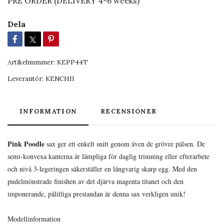
PRE ORDER (DELIVERY 4-6 weeks)
Dela
Artikelnummer:
KEPP44T
Leverantör:
KENCHII
INFORMATION
RECENSIONER
Pink Poodle
sax ger ett enkelt snitt genom även de grövre pälsen. De
semi-konvexa kanterna är lämpliga för daglig trimning eller efterarbete
och nivå 3-legeringen säkerställer en långvarig skarp egg. Med den
pudelmönstrade finishen av det djärva magenta titanet och den
imponerande, pålitliga prestandan är denna sax verkligen unik!
Modellinformation