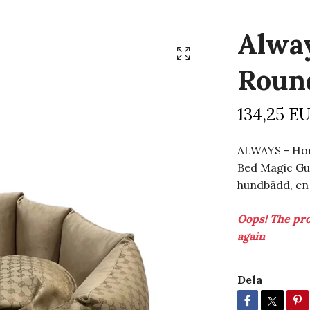
Alwa
Roun
134,25 E
ALWAYS - Hom
Bed Magic Gu
hundbädd, en 
Oops! The pro
again
Dela