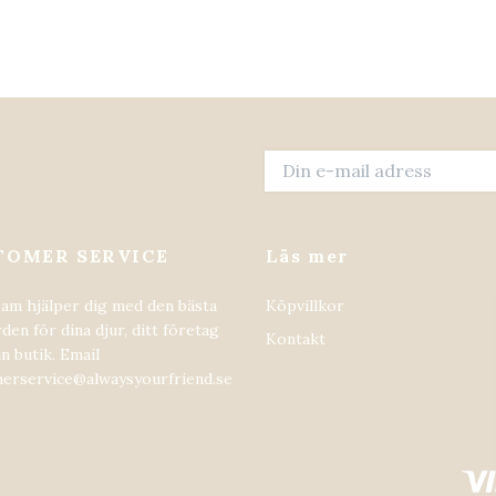
TOMER SERVICE
Läs mer
eam hjälper dig med den bästa
Köpvillkor
den för dina djur, ditt företag
Kontakt
in butik. Email
erservice@alwaysyourfriend.se