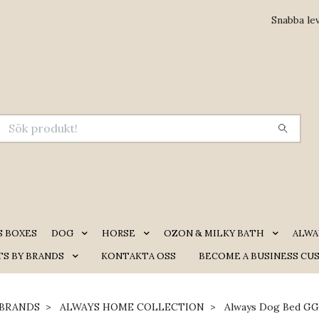
Snabba le
S BOXES
DOG
HORSE
OZON & MILKY BATH
ALWA
S BY BRANDS
KONTAKTA OSS
BECOME A BUSINESS CU
BRANDS
ALWAYS HOME COLLECTION
Always Dog Bed GG