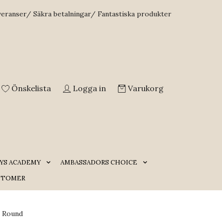
veranser/ Säkra betalningar/ Fantastiska produkter
Önskelista
Logga in
Varukorg
YS ACADEMY
AMBASSADORS CHOICE
STOMER
 Round