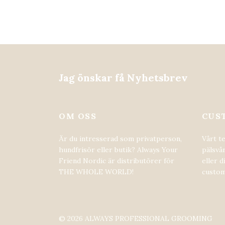
Jag önskar få Nyhetsbrev
OM OSS
CUS
Är du intresserad som privatperson,
Vårt t
hundfrisör eller butik? Always Your
pälsvår
Friend Nordic är distributörer för
eller d
THE WHOLE WORLD!
custom
© 2026 ALWAYS PROFESSIONAL GROOMING