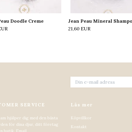
Peau Doodle Creme
Jean Peau Mineral Shamp
 EUR
21,60 EUR
TOMER SERVICE
Läs mer
eam hjälper dig med den bästa
Köpvillkor
den för dina djur, ditt företag
Kontakt
in butik. Email