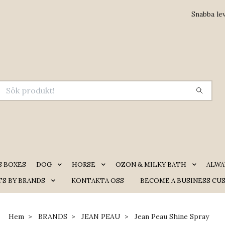
Snabba le
S BOXES
DOG
HORSE
OZON & MILKY BATH
ALWA
S BY BRANDS
KONTAKTA OSS
BECOME A BUSINESS CU
Hem
BRANDS
JEAN PEAU
Jean Peau Shine Spray