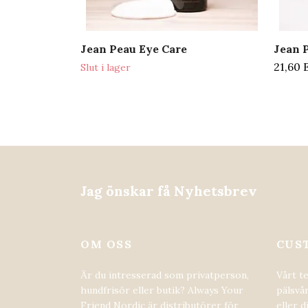
Jean Peau Eye Care
Jean 
21,60
Slut i lager
Jag önskar få Nyhetsbrev
OM OSS
CUS
Är du intresserad som privatperson,
Vårt t
hundfrisör eller butik? Always Your
pälsvår
Friend Nordic är distributörer för
eller d