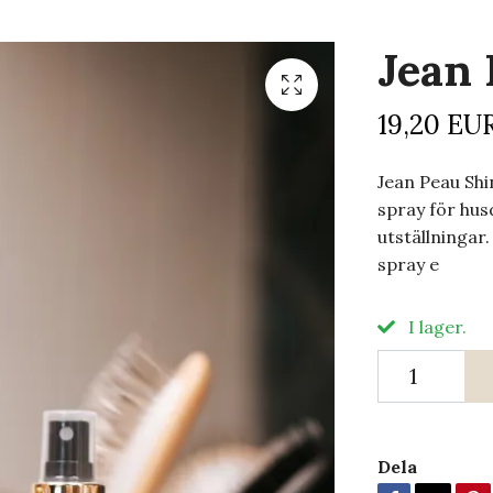
Jean 
19,20 EU
Jean Peau Shi
spray för hu
utställningar
spray e
I lager.
Dela