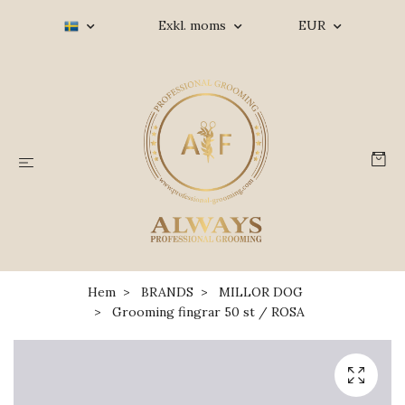
Exkl. moms
EUR
Hem
BRANDS
MILLOR DOG
Grooming fingrar 50 st / ROSA