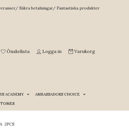
veranser/ Säkra betalningar/ Fantastiska produkter
Önskelista
Logga in
Varukorg
YS ACADEMY
AMBASSADORS CHOICE
STOMER
A 2PCS