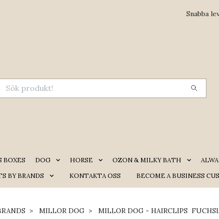
Snabba le
S BOXES
DOG
HORSE
OZON & MILKY BATH
ALWA
S BY BRANDS
KONTAKTA OSS
BECOME A BUSINESS CU
BRANDS
MILLOR DOG
MILLOR DOG - HAIRCLIPS FUCHSI