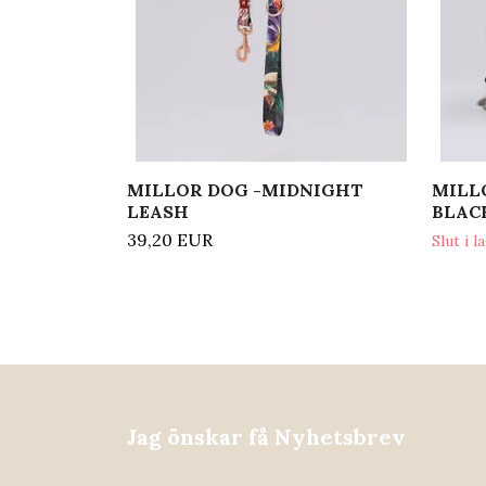
MILLOR DOG -MIDNIGHT
MILL
LEASH
BLAC
39,20 EUR
Slut i l
Jag önskar få Nyhetsbrev