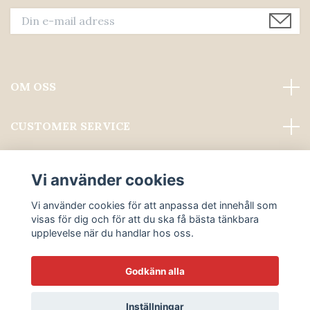
OM OSS
CUSTOMER SERVICE
Läs mer
Vi använder cookies
Sociala medier
Vi använder cookies för att anpassa det innehåll som
visas för dig och för att du ska få bästa tänkbara
upplevelse när du handlar hos oss.
Godkänn alla
© 2026 ALWAYS PROFESSIONAL GROOMING
Inställningar