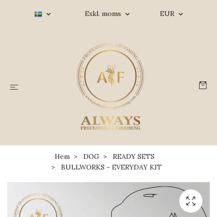
Exkl. moms
EUR
Hem
DOG
READY SETS
BULLWORKS - EVERYDAY KIT