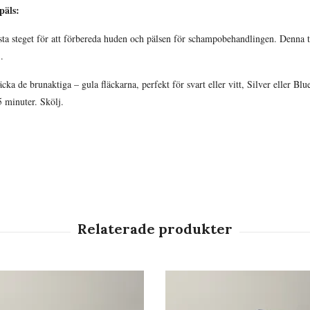
päls:
sta steget för att förbereda huden och pälsen för schampobehandlingen. Denna 
.
 de brunaktiga – gula fläckarna, perfekt för svart eller vitt, Silver eller Blue
5 minuter. Skölj.