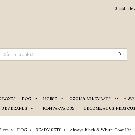
Snabba le
S BOXES
DOG
HORSE
OZON & MILKY BATH
ALWA
S BY BRANDS
KONTAKTA OSS
BECOME A BUSINESS CU
Hem
DOG
READY SETS
Always Black & White Coat Kit