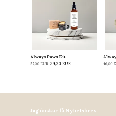
Always Paws Kit
Alway
39,20 EUR
57,00 EUR
46,00 
Jag önskar få Nyhetsbrev