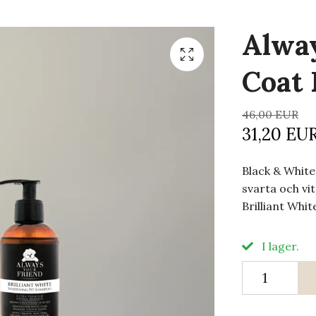
Alway
Coat 
46,00 EUR
31,20 EU
Black & White
svarta och vi
Brilliant Whi
I lager.