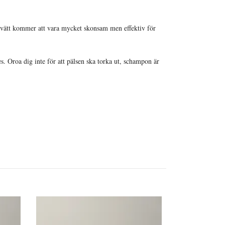
tvätt kommer att vara mycket skonsam men effektiv för
s. Oroa dig inte för att pälsen ska torka ut, schampon är
AYF - Derma 
Box