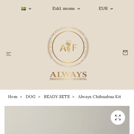
Exkl. moms
EUR
Hem
DOG
READY SETS
Always Chihuahua Kit