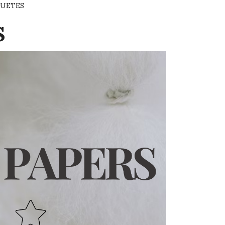
QUETES
S