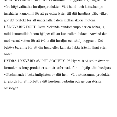
våra högkvalitativa husdjursprodukter. Vårt hund- och kattschampo
innehåller kamomill för att ge extra lyster till ditt husdjurs päls, vilket
gör det perfekt för att underhålla pälsen mellan skötselmötena.
LÅNGVARIG DOFT: Detta blekande hundschampo har en behaglig,
mild kamomilldoft som hjälper till att kontrollera lukten. Använd den
med varmt vatten för att tvätta ditt husdjur och skölj noggrant. Det
behövs bara lite för att din hund eller katt ska lukta fräscht långt efter
badet.
HYDRA LYXVÅRD AV PET SOCIETY: På Hydra är vi stolta över att
formulera salongsprodukter som är utformade för att hjälpa ditt husdjurs
välbefinnande i bekvämligheten av ditt hem. Våra skonsamma produkter
är gjorda för att förbättra ditt husdjurs badrutin och ge den största
omsorgen.