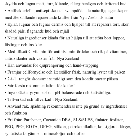
skydda och lugna matt, torr, kliande, allergibenägen och irriterad hud
• Antibakteriella, antiseptiska och svampdödande naturliga egenskaper
med återställande reparerande krafter från Nya Zeelands natur
• Kylar, lugnar och lugnar dermis och hjälper till att reparera torr, skör,
skadad päls, flagnande hud och mjäll
• Naturliga ingredienser kända för att hjälpa till att stöta bort loppor,
fästingar och insekter
• Med tillsatt C-vitamin för antihistaminfördelar och rik på vitaminer,
antioxidanter och växter från Nya Zeeland
• Kan användas för djuprengöring och hand-stripping
• Främjar cellförnyelse och återställer frisk, naturlig lyster till pälsen
• 2-i-1 rengör skonsamt samtidigt som den konditionerar pälsen
• Vår första rekommendation för katter!
• Inga otäcka, grymhetsfria, pH-balanserade och kattvänliga.
• Tillverkad och tillverkad i Nya Zeeland.
• Använd rak, spädning rekommenderas inte på grund av ingredienser
och funktion
• Fri från: Parabener, Cocamide DEA, SLS/SLES, ftalater, fosfater,
PEG, PPG, EDTA, DPEG, silikon, petrokemikalier, konstgjorda färger,
syntetiska färgämnen, mineraloljor och dofter