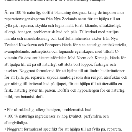
Är en 100 % naturlig, doftfri blandning designad kring de imponerande
reparationsegenskaperna från Nya Zeelands natur för att hjälpa till att
fylla på, reparera, skydda och lugna matt, torrt, kliande, ultrakänsligt,
allergi- benägen, problematisk hud och päls. Tillverkad med nattljus,
marula och manukahonung och kraftfulla inhemska växter från Nya
Zeeland Kawakawa och Poroporo kända för sina naturliga antibakteriella,
svampdödande, antiseptiska och lugnande egenskaper, med tillsatt C-
vitamin för dess antihistaminfördelar. Med Neem och Karanja, kända för
att hjälpa till att på ett naturligt sätt stöta bort loppor, fästingar och
insekter. Noggrant formulerad för att hjälpa till att lindra hudirritationer
för att fylla på, reparera, skydda samtidigt som den rengör, återfuktar och
ger näring till irriterad hud på djupet, för att hjälpa till att återställa en
frisk, naturlig lyster till pälsen. Doftfri och hypoallergen för en naturlig,
mild, ren botanisk doft.
• För ultrakänslig, allergibenägen, problematisk hud
• 100 % naturliga ingredienser av hög kvalitet, parfymfria och
allergivänliga.
• Noggrant formulerad specifikt för att hjälpa till att fylla på, reparera,