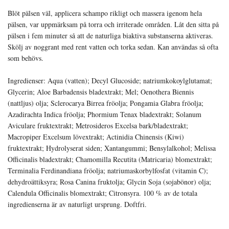
Blöt pälsen väl, applicera schampo rikligt och massera igenom hela
pälsen, var uppmärksam på torra och irriterade områden. Låt den sitta på
pälsen i fem minuter så att de naturliga biaktiva substanserna aktiveras.
Skölj av noggrant med rent vatten och torka sedan. Kan användas så ofta
som behövs.
Ingredienser: Aqua (vatten); Decyl Glucoside; natriumkokoylglutamat;
Glycerin; Aloe Barbadensis bladextrakt; Mel; Oenothera Biennis
(nattljus) olja; Sclerocarya Birrea fröolja; Pongamia Glabra fröolja;
Azadirachta Indica fröolja; Phormium Tenax bladextrakt; Solanum
Aviculare fruktextrakt; Metrosideros Excelsa bark/bladextrakt;
Macropiper Excelsum lövextrakt; Actinidia Chinensis (Kiwi)
fruktextrakt; Hydrolyserat siden; Xantangummi; Bensylalkohol; Melissa
Officinalis bladextrakt; Chamomilla Recutita (Matricaria) blomextrakt;
Terminalia Ferdinandiana fröolja; natriumaskorbylfosfat (vitamin C);
dehydroättiksyra; Rosa Canina fruktolja; Glycin Soja (sojabönor) olja;
Calendula Officinalis blomextrakt; Citronsyra. 100 % av de totala
ingredienserna är av naturligt ursprung. Doftfri.