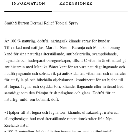
INFORMATION
RECENSIONER
Smith&Burton Dermal Relief Topical Spray
Är 100 % naturlig, doftfri, näringsrik kliande spray för hundar.
Tillverkad med nattljus, Marula, Neem, Karanja och Manuka honung
känd för sina naturliga återställande, antibakteriella, svampdödande,
lugnande och hudreparationsegenskaper, tillsatt C-vitamin är ett naturligt
antihistamin med Manuka Water känt för att vara naturligt lugnande och
hudföryngrande och solros. rik på antioxidanter, vitaminer och mineraler
för att fylla på och bibehålla oljebalansen, kombinerat för att hjälpa till
att lugna, lugnar och skyddar torr, kliande, flagnande eller irriterad hud
samtidigt som den främjar frisk pälsglans och glans. Doftfri för en
naturlig, mild, ren botanisk doft.
• Hjälper till att lugna och lugna torr, kliande, ultrakänslig, irriterad,
allergibenägen hud med återställande reparationskrafter från Nya
Zeelands natur
• 100 % naturliga, högkvalitativa ingredienser med antibakteriella,