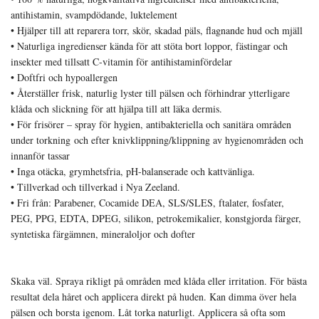
antihistamin, svampdödande, luktelement
• Hjälper till att reparera torr, skör, skadad päls, flagnande hud och mjäll
• Naturliga ingredienser kända för att stöta bort loppor, fästingar och
insekter med tillsatt C-vitamin för antihistaminfördelar
• Doftfri och hypoallergen
• Återställer frisk, naturlig lyster till pälsen och förhindrar ytterligare
klåda och slickning för att hjälpa till att läka dermis.
• För frisörer – spray för hygien, antibakteriella och sanitära områden
under torkning och efter knivklippning/klippning av hygienområden och
innanför tassar
• Inga otäcka, grymhetsfria, pH-balanserade och kattvänliga.
• Tillverkad och tillverkad i Nya Zeeland.
• Fri från: Parabener, Cocamide DEA, SLS/SLES, ftalater, fosfater,
PEG, PPG, EDTA, DPEG, silikon, petrokemikalier, konstgjorda färger,
syntetiska färgämnen, mineraloljor och dofter
Skaka väl. Spraya rikligt på områden med klåda eller irritation. För bästa
resultat dela håret och applicera direkt på huden. Kan dimma över hela
pälsen och borsta igenom. Låt torka naturligt. Applicera så ofta som