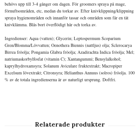
behövs upp till 3-4 gånger om dagen. För groomers spraya på mage,
förnuftsområden, etc, medan du torkar av. Efter knivklippning/klippning
spraya hygienområden och innanför tassar och områden som får en tät
knivklämma. Blås bort överflödigt hår och torka av.
Ingredienser: Aqua (vatten); Glycerin; Leptospermum Scoparium
Gren/Blomma/Lövvatten; Oenothera Biennis (nattljus) olja; Sclerocarya
Birrea fröolja; Pongamia Glabra fröolja; Azadirachta Indica fröolja; Mel;
natriumaskorbylfosfat (vitamin C); Xantangummi; Bensylalkohol;
kaprylhydroxamsyra; Solanum Aviculare fruktextrakt; Macropiper
Excelsum lövextrakt; Citronsyra; Helianthus Annuus (solros) fröolja. 100
% av de totala ingredienserna är av naturligt ursprung. Doftfri.