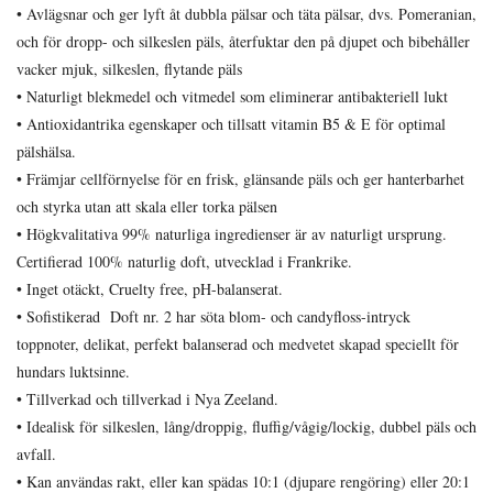
• Avlägsnar och ger lyft åt dubbla pälsar och täta pälsar, dvs. Pomeranian,
och för dropp- och silkeslen päls, återfuktar den på djupet och bibehåller
vacker mjuk, silkeslen, flytande päls
• Naturligt blekmedel och vitmedel som eliminerar antibakteriell lukt
• Antioxidantrika egenskaper och tillsatt vitamin B5 & E för optimal
pälshälsa.
• Främjar cellförnyelse för en frisk, glänsande päls och ger hanterbarhet
och styrka utan att skala eller torka pälsen
• Högkvalitativa 99% naturliga ingredienser är av naturligt ursprung.
Certifierad 100% naturlig doft, utvecklad i Frankrike.
• Inget otäckt, Cruelty free, pH-balanserat.
• Sofistikerad Doft nr. 2 har söta blom- och candyfloss-intryck
toppnoter, delikat, perfekt balanserad och medvetet skapad speciellt för
hundars luktsinne.
• Tillverkad och tillverkad i Nya Zeeland.
• Idealisk för silkeslen, lång/droppig, fluffig/vågig/lockig, dubbel päls och
avfall.
• Kan användas rakt, eller kan spädas 10:1 (djupare rengöring) eller 20:1