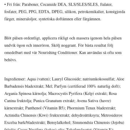
• Fri från: Parabener, Cocamide DEA, SLS/SLES/SLES, ftalater,
fosfater, PEG, PPG, EDTA, DPEG, silikon, petrokemikalier, konstgjorda
färger, mineraloljor, syntetiska doftämnen eller färgämnen.
Blöt pälsen ordentligt, applicera rikligt och massera igenom hela pälsen
undvik ögon och inneröron. Skölj noggrant. För bästa resultat följ
omedelbart med vår Nourishing Conditioner. Kan användas så ofta som
behövs.
Ingredienser: Aqua (vatten); Lauryl Glucoside; natriumkokossulfat; Aloe
Barbadensis bladextrakt; Mel; Parfym (certifierad 100% naturlig doft);
Argania Spinosa kärnolja; Macrocystis Pyrifera (Kelp) extrakt; Rosa
Canina fruktolja; Punica Granatum extrakt; Avena Sativa (havre)
kärnextrakt; Panthenol (Vitamin B5); Phormium Tenax bladextrakt;
Actinidia Chinensis (Kiwi) fruktextrakt; dehydroättiksyra; Metrosideros
Excelsa bark/bladextrakt; Bensylalkohol; Simmondsia Chinensis (Jojoba)
fröolja; Cocos Nucifera (kokos) olja; Tokoferylacetat (Vitamin E);