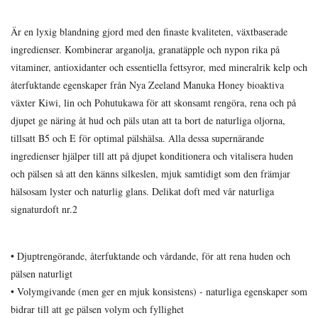
Är en lyxig blandning gjord med den finaste kvaliteten, växtbaserade
ingredienser. Kombinerar arganolja, granatäpple och nypon rika på
vitaminer, antioxidanter och essentiella fettsyror, med mineralrik kelp och
återfuktande egenskaper från Nya Zeeland Manuka Honey bioaktiva
växter Kiwi, lin och Pohutukawa för att skonsamt rengöra, rena och på
djupet ge näring åt hud och päls utan att ta bort de naturliga oljorna,
tillsatt B5 och E för optimal pälshälsa. Alla dessa supernärande
ingredienser hjälper till att på djupet konditionera och vitalisera huden
och pälsen så att den känns silkeslen, mjuk samtidigt som den främjar
hälsosam lyster och naturlig glans. Delikat doft med vår naturliga
signaturdoft nr.2
• Djuptrengörande, återfuktande och vårdande, för att rena huden och
pälsen naturligt
• Volymgivande (men ger en mjuk konsistens) - naturliga egenskaper som
bidrar till att ge pälsen volym och fyllighet