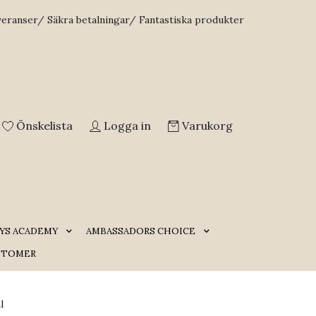
veranser/ Säkra betalningar/ Fantastiska produkter
Önskelista
Logga in
Varukorg
YS ACADEMY
AMBASSADORS CHOICE
STOMER
l