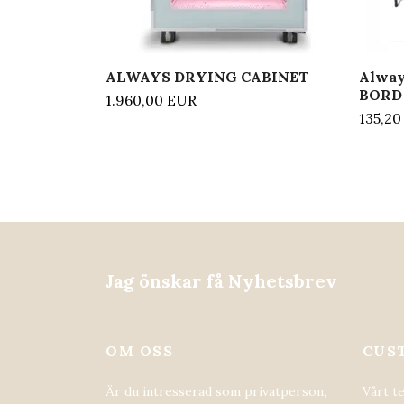
ALWAYS DRYING CABINET
Alway
BORD
1.960,00 EUR
135,2
Jag önskar få Nyhetsbrev
OM OSS
CUS
Är du intresserad som privatperson,
Vårt t