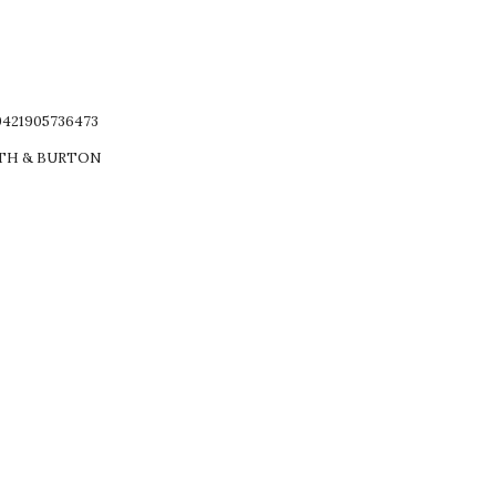
9421905736473
TH & BURTON