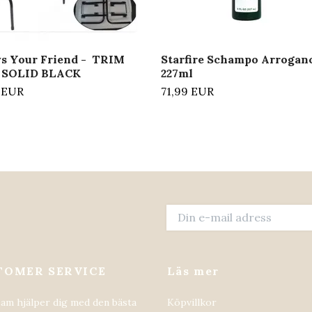
s Your Friend - TRIM
Starfire Schampo Arrogan
 SOLID BLACK
227ml
0 EUR
71,99 EUR
TOMER SERVICE
Läs mer
eam hjälper dig med den bästa
Köpvillkor