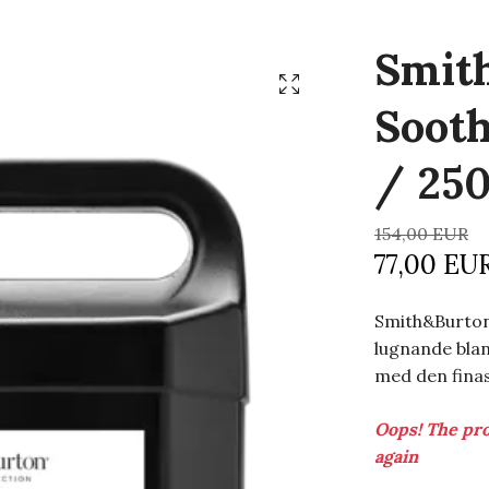
Smit
Sooth
/ 250
154,00 EUR
77,00 EU
Smith&Burton 
lugnande bland
med den finas
Oops! The pro
again