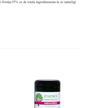
fröolja.97% av de totala ingredienserna är av naturligt
Always Your
SHAMPOO 
538,00 EUR