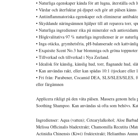
• Naturliga egenskaper kända för att lugna, återställa och
• Vårdar och återfuktar på djupet och gör att pälsen känns 
• Antiinflammatoriska egenskaper och eliminerar antibakte
• Skyddande näringsämnen hjälper till att reparera torr, sp
• Naturliga ingredienser rika på mineraler och antioxidant
• Högkvalitativa 97 % naturliga ingredienser är av naturli
• Inga otäcka, grymhetsfria, pH-balanserade och kattvänli
• Exquisite Scent No.3 har blommiga och gröna toppnoter f
• Tillverkad och tillverkad i Nya Zeeland.
• Idealisk för känslig, känslig hud, torr, flagnande hud, slät
• Kan användas rakt, eller kan spädas 10:1 (tjockare eller l
• Fri från: Parabener, Cocamid DEA, SLS/SLES/SLES, ftal
eller färgämnen
Applicera rikligt på den våta pälsen. Massera genom hela p
Soothing Shampoo. Kan användas så ofta som behövs. Kat
Ingredienser: Aqua (vatten); Cetearylalkohol; Aloe Barba
Melissa Officinalis bladextrakt; Chamomilla Recutita (Mat
Actinidia Chinensis (Kiwi) fruktextrakt; Helianthus Annu