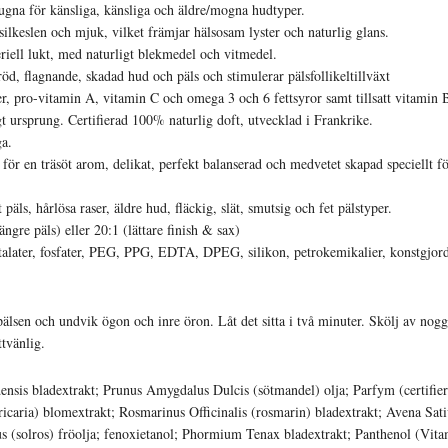
 lugna för känsliga, känsliga och äldre/mogna hudtyper.
silkeslen och mjuk, vilket främjar hälsosam lyster och naturlig glans.
riell lukt, med naturligt blekmedel och vitmedel.
röd, flagnande, skadad hud och päls och stimulerar pälsfollikeltillväxt
er, pro-vitamin A, vitamin C och omega 3 och 6 fettsyror samt tillsatt vitamin 
gt ursprung. Certifierad 100% naturlig doft, utvecklad i Frankrike.
ga.
ör en träsöt arom, delikat, perfekt balanserad och medvetet skapad speciellt fö
 päls, hårlösa raser, äldre hud, fläckig, slät, smutsig och fet pälstyper.
ängre päls) eller 20:1 (lättare finish & sax)
ater, fosfater, PEG, PPG, EDTA, DPEG, silikon, petrokemikalier, konstgjord
älsen och undvik ögon och inre öron. Låt det sitta i två minuter. Skölj av noggr
tvänlig.
densis bladextrakt; Prunus Amygdalus Dulcis (sötmandel) olja; Parfym (certifi
ricaria) blomextrakt; Rosmarinus Officinalis (rosmarin) bladextrakt; Avena Sati
us (solros) fröolja; fenoxietanol; Phormium Tenax bladextrakt; Panthenol (Vit