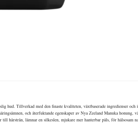
nslig hud. Tillverkad med den finaste kvaliteten, växtbaserade ingredienser oc
 näringsämnen, och återfuktande egenskaper av Nya Zeeland Manuka honung, vä
er till hårstrån, lämnar en silkeslen, mjukare mer hanterbar päls, för hälsosam n