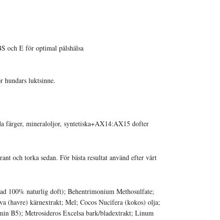
BS och E för optimal pälshälsa
r hundars luktsinne.
a färger, mineraloljor, syntetiska+AX14:AX15 dofter
ant och torka sedan. För bästa resultat använd efter vårt
erad 100% naturlig doft); Behentrimonium Methosulfate;
va (havre) kärnextrakt; Mel; Cocos Nucifera (kokos) olja;
amin B5); Metrosideros Excelsa bark/bladextrakt; Linum