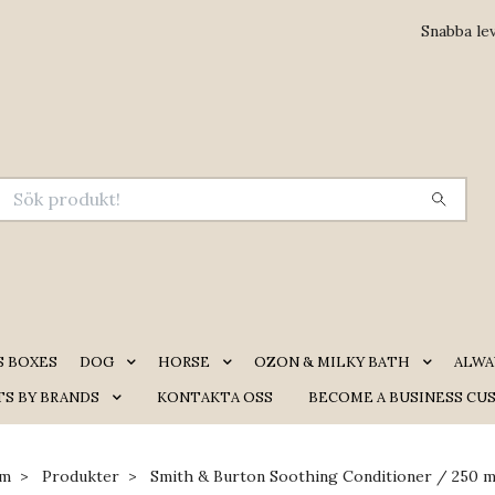
Snabba le
S BOXES
DOG
HORSE
OZON & MILKY BATH
ALWA
S BY BRANDS
KONTAKTA OSS
BECOME A BUSINESS CU
m
Produkter
Smith & Burton Soothing Conditioner / 250 m