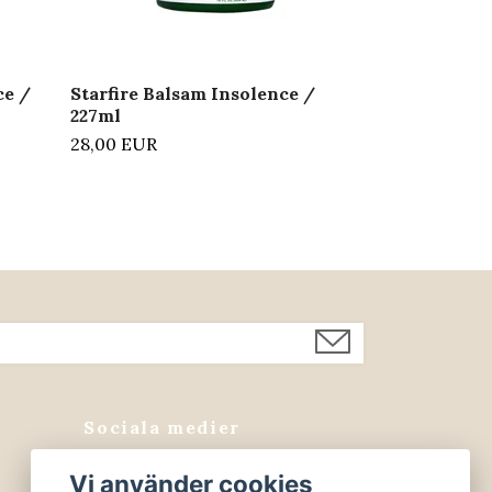
ce /
Starfire Balsam Insolence /
227ml
28,00 EUR
Sociala medier
Facebook
Vi använder cookies