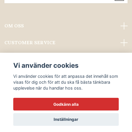
OM OSS
CUSTOMER SERVICE
Läs mer
Vi använder cookies
Sociala medier
Vi använder cookies för att anpassa det innehåll som
visas för dig och för att du ska få bästa tänkbara
upplevelse när du handlar hos oss.
Godkänn alla
© 2026 ALWAYS PROFESSIONAL GROOMING
Inställningar