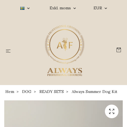
Exkl. moms
EUR
Hem
DOG
READY SETS
Always Summer Dog Kit