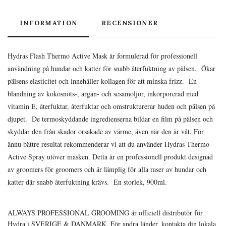
INFORMATION
RECENSIONER
Hydras Flash Thermo Active Mask är formulerad för professionell
användning på hundar och katter för snabb återfuktning av pälsen. Ökar
pälsens elasticitet och innehåller kollagen för att minska frizz. En
blandning av kokosnöts-, argan- och sesamoljor, inkorporerad med
vitamin E, återfuktar, återfuktar och omstrukturerar huden och pälsen på
djupet. De termoskyddande ingredienserna bildar en film på pälsen och
skyddar den från skador orsakade av värme, även när den är våt. För
ännu bättre resultat rekommenderar vi att du använder Hydras Thermo
Active Spray utöver masken. Detta är en professionell produkt designad
av groomers för groomers och är lämplig för alla raser av hundar och
katter där snabb återfuktning krävs. En storlek, 900ml.
ALWAYS PROFESSIONAL GROOMING är officiell distributör för
Hydra i SVERIGE & DANMARK. För andra länder, kontakta din lokala