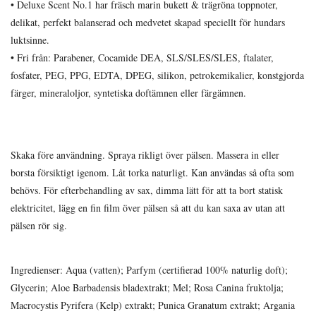
• Deluxe Scent No.1 har fräsch marin bukett & trägröna toppnoter,
delikat, perfekt balanserad och medvetet skapad speciellt för hundars
luktsinne.
• Fri från: Parabener, Cocamide DEA, SLS/SLES/SLES, ftalater,
fosfater, PEG, PPG, EDTA, DPEG, silikon, petrokemikalier, konstgjorda
färger, mineraloljor, syntetiska doftämnen eller färgämnen.
Skaka före användning. Spraya rikligt över pälsen. Massera in eller
borsta försiktigt igenom. Låt torka naturligt. Kan användas så ofta som
behövs. För efterbehandling av sax, dimma lätt för att ta bort statisk
elektricitet, lägg en fin film över pälsen så att du kan saxa av utan att
pälsen rör sig.
Ingredienser: Aqua (vatten); Parfym (certifierad 100% naturlig doft);
Glycerin; Aloe Barbadensis bladextrakt; Mel; Rosa Canina fruktolja;
Macrocystis Pyrifera (Kelp) extrakt; Punica Granatum extrakt; Argania