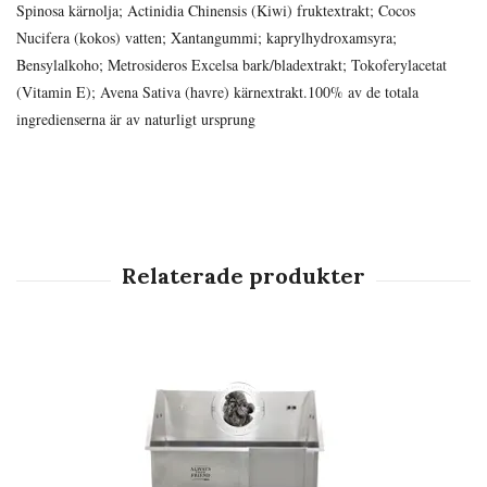
Spinosa kärnolja; Actinidia Chinensis (Kiwi) fruktextrakt; Cocos
Nucifera (kokos) vatten; Xantangummi; kaprylhydroxamsyra;
Bensylalkoho; Metrosideros Excelsa bark/bladextrakt; Tokoferylacetat
(Vitamin E); Avena Sativa (havre) kärnextrakt.100% av de totala
ingredienserna är av naturligt ursprung