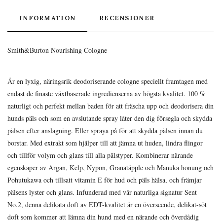
INFORMATION
RECENSIONER
Smith&Burton Nourishing Cologne
Är en lyxig, näringsrik deodoriserande cologne speciellt framtagen med
endast de finaste växtbaserade ingredienserna av högsta kvalitet. 100 %
naturligt och perfekt mellan baden för att fräscha upp och deodorisera din
hunds päls och som en avslutande spray låter den dig försegla och skydda
pälsen efter anslagning. Eller spraya på för att skydda pälsen innan du
borstar. Med extrakt som hjälper till att jämna ut huden, lindra flingor
och tillför volym och glans till alla pälstyper. Kombinerar närande
egenskaper av Argan, Kelp, Nypon, Granatäpple och Manuka honung och
Pohutukawa och tillsatt vitamin E för hud och päls hälsa, och främjar
pälsens lyster och glans. Infunderad med vår naturliga signatur Sent
No.2, denna delikata doft av EDT-kvalitet är en överseende, delikat-söt
doft som kommer att lämna din hund med en närande och överdådig