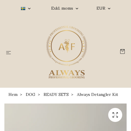
Exkl. moms
EUR
Hem
DOG
READY SETS
Always Detangler Kit