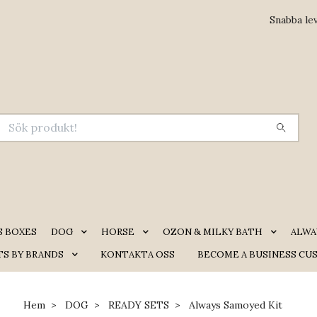
Snabba le
S BOXES
DOG
HORSE
OZON & MILKY BATH
ALWA
S BY BRANDS
KONTAKTA OSS
BECOME A BUSINESS CU
Hem
DOG
READY SETS
Always Samoyed Kit