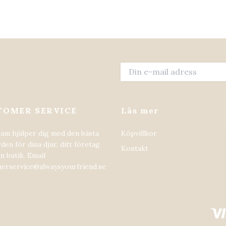
TOMER SERVICE
Läs mer
eam hjälper dig med den bästa
Köpvillkor
den för dina djur, ditt företag
Kontakt
in butik. Email
erservice@alwaysyourfriend.se