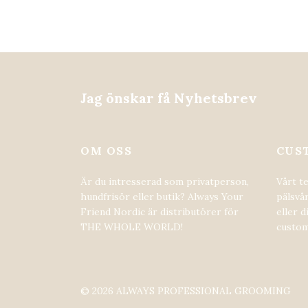
Jag önskar få Nyhetsbrev
OM OSS
CUS
Är du intresserad som privatperson,
Vårt t
hundfrisör eller butik? Always Your
pälsvår
Friend Nordic är distributörer för
eller d
THE WHOLE WORLD!
custom
© 2026 ALWAYS PROFESSIONAL GROOMING