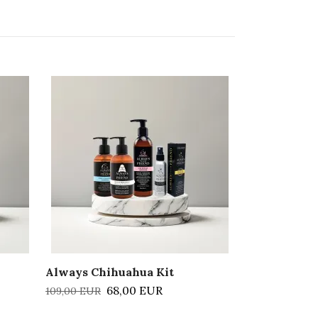
AYF - Derma 
Box
107,20 EUR
Always Chihuahua Kit
68,00 EUR
109,00 EUR