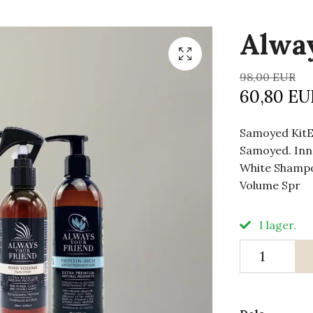
Alwa
98,00 EUR
60,80 EU
Samoyed KitEt
Samoyed. Inne
White Shampoo
Volume Spr
I lager.