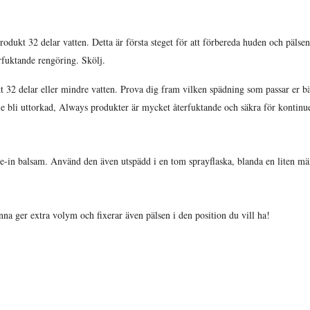
dukt 32 delar vatten. Detta är första steget för att förbereda huden och päls
rfuktande rengöring. Skölj.
t 32 delar eller mindre vatten. Prova dig fram vilken spädning som passar er 
lle bli uttorkad, Always produkter är mycket återfuktande och säkra för kontinuer
e-in balsam. Använd den även utspädd i en tom sprayflaska, blanda en liten m
a ger extra volym och fixerar även pälsen i den position du vill ha!